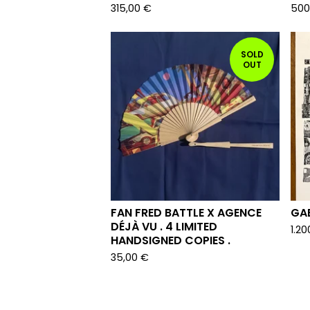
315,00
€
500
SOLD
OUT
FAN FRED BATTLE X AGENCE
GA
DÉJÀ VU . 4 LIMITED
1.2
HANDSIGNED COPIES .
35,00
€