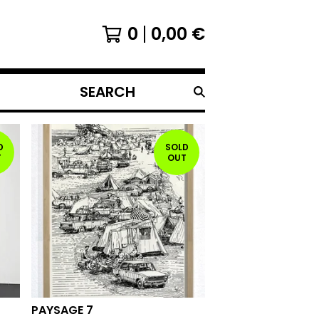
0
0,00
€
SEARCH
PRODUCTS
D
SOLD
T
OUT
PAYSAGE 7