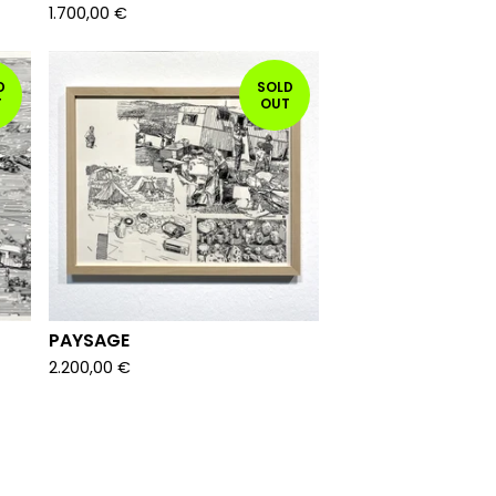
1.700,00
€
D
SOLD
T
OUT
PAYSAGE
2.200,00
€