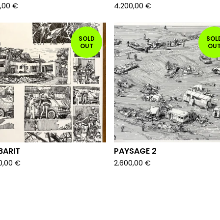
,00
€
4.200,00
€
SOLD
SOL
OUT
OU
BARIT
PAYSAGE 2
00,00
€
2.600,00
€